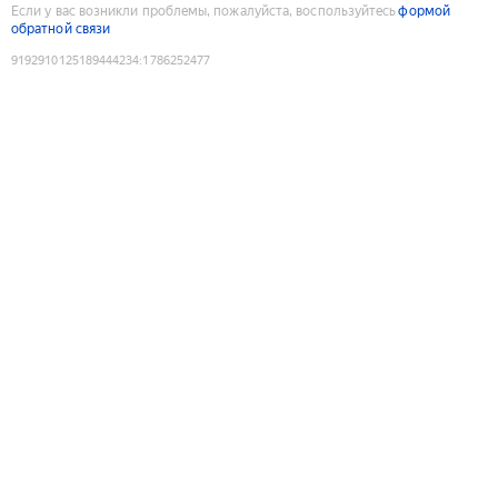
Если у вас возникли проблемы, пожалуйста, воспользуйтесь
формой
обратной связи
9192910125189444234
:
1786252477