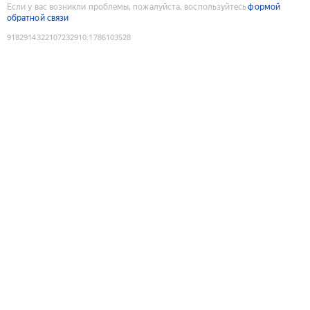
Если у вас возникли проблемы, пожалуйста, воспользуйтесь
формой
обратной связи
9182914322107232910
:
1786103528