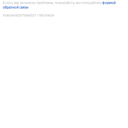
Если у вас возникли проблемы, пожалуйста, воспользуйтесь
формой
обратной связи
9186344002475948337
:
1786154634