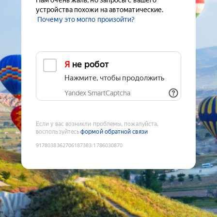
Нам очень жаль, но запросы с вашего
устройства похожи на автоматические.
Почему это могло произойти?
Я не робот
Нажмите, чтобы продолжить
Yandex SmartCaptcha
Если у вас возникли проблемы, пожалуйста,
воспользуйтесь
формой обратной связи
9178038362706187383
:
1786030870