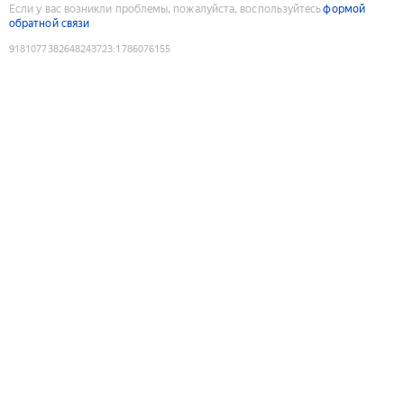
Если у вас возникли проблемы, пожалуйста, воспользуйтесь
формой
обратной связи
9181077382648243723
:
1786076155