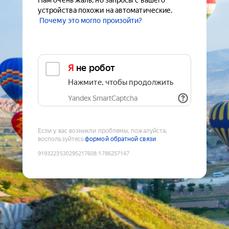
Нам очень жаль, но запросы с вашего
устройства похожи на автоматические.
Почему это могло произойти?
Я не робот
Нажмите, чтобы продолжить
Yandex SmartCaptcha
Если у вас возникли проблемы, пожалуйста,
воспользуйтесь
формой обратной связи
9193223530295217608
:
1786257147