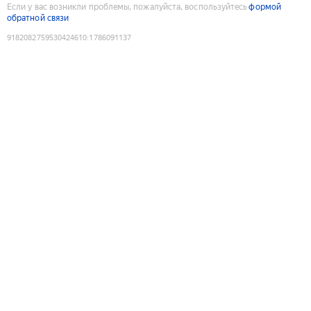
Если у вас возникли проблемы, пожалуйста, воспользуйтесь
формой
обратной связи
9182082759530424610
:
1786091137