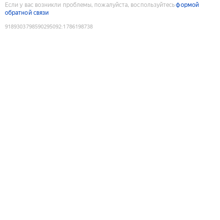
Если у вас возникли проблемы, пожалуйста, воспользуйтесь
формой
обратной связи
9189303798590295092
:
1786198738