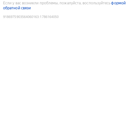
Если у вас возникли проблемы, пожалуйста, воспользуйтесь
формой
обратной связи
9186975903564060163
:
1786164050