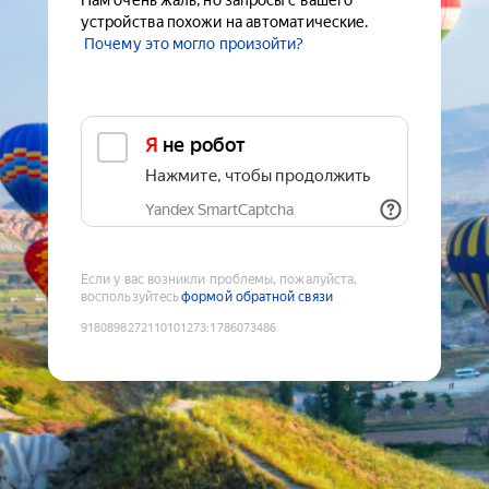
Нам очень жаль, но запросы с вашего
устройства похожи на автоматические.
Почему это могло произойти?
Я не робот
Нажмите, чтобы продолжить
Yandex SmartCaptcha
Если у вас возникли проблемы, пожалуйста,
воспользуйтесь
формой обратной связи
9180898272110101273
:
1786073486