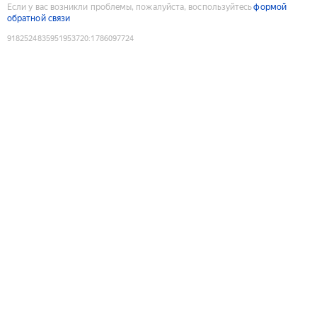
Если у вас возникли проблемы, пожалуйста, воспользуйтесь
формой
обратной связи
9182524835951953720
:
1786097724