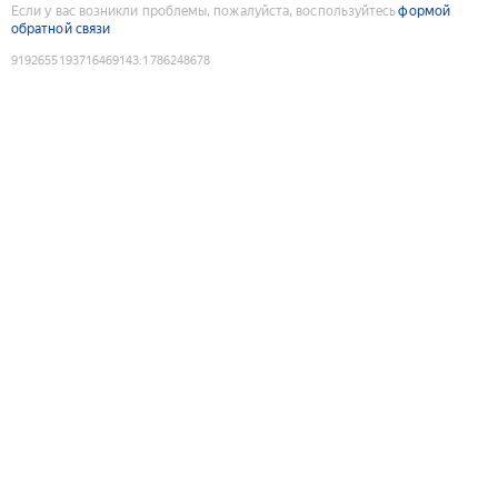
Если у вас возникли проблемы, пожалуйста, воспользуйтесь
формой
обратной связи
9192655193716469143
:
1786248678