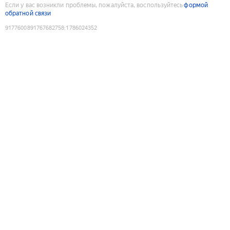
Если у вас возникли проблемы, пожалуйста, воспользуйтесь
формой
обратной связи
9177600891767682758
:
1786024352