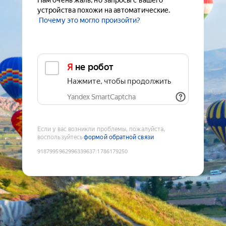
Нам очень жаль, но запросы с вашего
устройства похожи на автоматические.
Почему это могло произойти?
Я не робот
Нажмите, чтобы продолжить
Yandex SmartCaptcha
Если у вас возникли проблемы, пожалуйста,
воспользуйтесь
формой обратной связи
9187995962996339637
:
1786179250