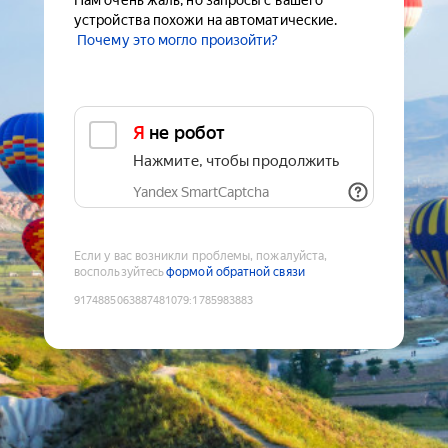
Нам очень жаль, но запросы с вашего
устройства похожи на автоматические.
Почему это могло произойти?
Я не робот
Нажмите, чтобы продолжить
Yandex SmartCaptcha
Если у вас возникли проблемы, пожалуйста,
воспользуйтесь
формой обратной связи
9174885063887481079
:
1785983883