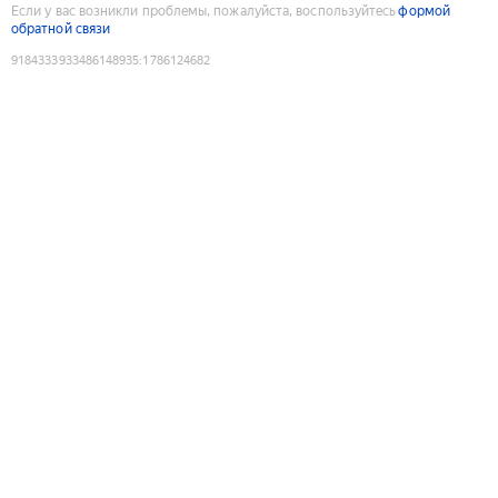
Если у вас возникли проблемы, пожалуйста, воспользуйтесь
формой
обратной связи
9184333933486148935
:
1786124682