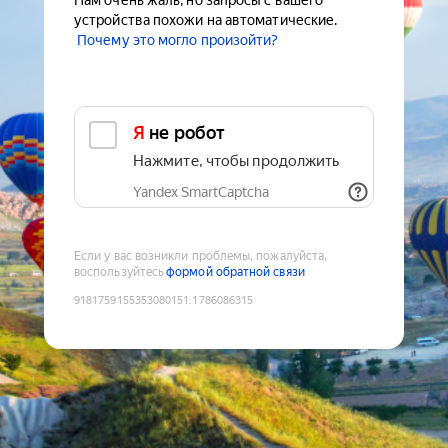
Нам очень жаль, но запросы с вашего
устройства похожи на автоматические.
Почему это могло произойти?
Я не робот
Нажмите, чтобы продолжить
Yandex SmartCaptcha
Если у вас возникли проблемы, пожалуйста,
воспользуйтесь
формой обратной связи
9181759155353080151
:
1786086315