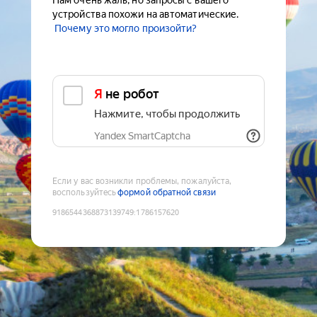
Нам очень жаль, но запросы с вашего
устройства похожи на автоматические.
Почему это могло произойти?
Я не робот
Нажмите, чтобы продолжить
Yandex SmartCaptcha
Если у вас возникли проблемы, пожалуйста,
воспользуйтесь
формой обратной связи
9186544368873139749
:
1786157620