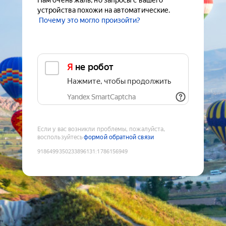
Нам очень жаль, но запросы с вашего
устройства похожи на автоматические.
Почему это могло произойти?
Я не робот
Нажмите, чтобы продолжить
Yandex SmartCaptcha
Если у вас возникли проблемы, пожалуйста,
воспользуйтесь
формой обратной связи
9186499350233896131
:
1786156949