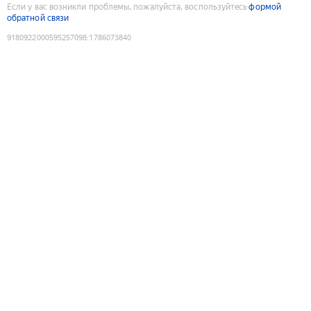
Если у вас возникли проблемы, пожалуйста, воспользуйтесь
формой
обратной связи
9180922000595257098
:
1786073840