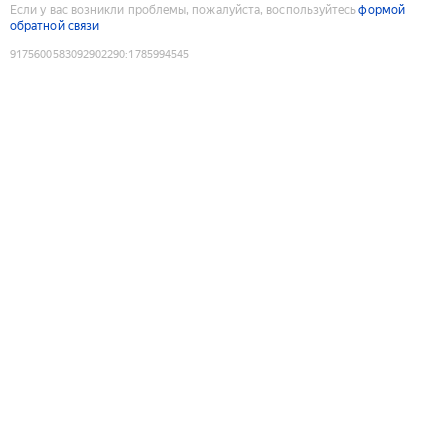
Если у вас возникли проблемы, пожалуйста, воспользуйтесь
формой
обратной связи
9175600583092902290
:
1785994545