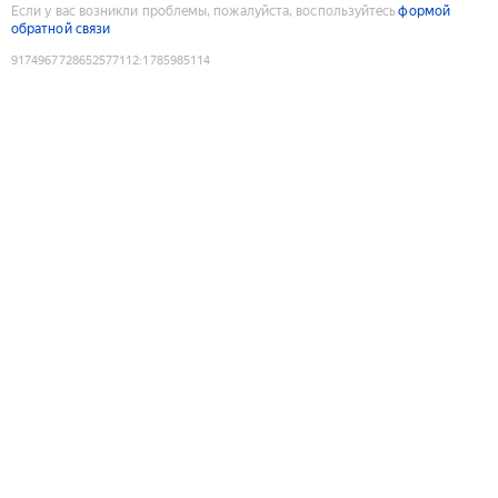
Если у вас возникли проблемы, пожалуйста, воспользуйтесь
формой
обратной связи
9174967728652577112
:
1785985114