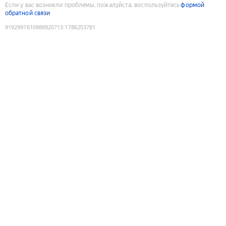
Если у вас возникли проблемы, пожалуйста, воспользуйтесь
формой
обратной связи
9192997610988920713
:
1786253781