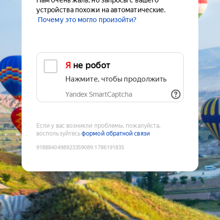
Нам очень жаль, но запросы с вашего
устройства похожи на автоматические.
Почему это могло произойти?
Я не робот
Нажмите, чтобы продолжить
Yandex SmartCaptcha
Если у вас возникли проблемы, пожалуйста,
воспользуйтесь
формой обратной связи
9188840498923359089
:
1786191835