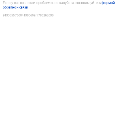
Если у вас возникли проблемы, пожалуйста, воспользуйтесь
формой
обратной связи
9193555760041980609
:
1786262098