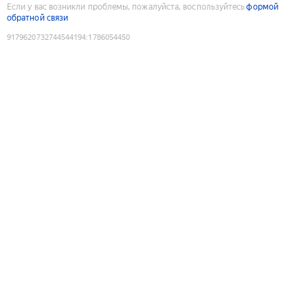
Если у вас возникли проблемы, пожалуйста, воспользуйтесь
формой
обратной связи
9179620732744544194
:
1786054450