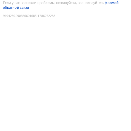
Если у вас возникли проблемы, пожалуйста, воспользуйтесь
формой
обратной связи
9194239290666601685
:
1786272283