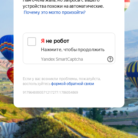
Нам очень жаль, но запросы с вашего
устройства похожи на автоматические.
Почему это могло произойти?
Я не робот
Нажмите, чтобы продолжить
Yandex SmartCaptcha
Если у вас возникли проблемы, пожалуйста,
воспользуйтесь
формой обратной связи
9179648893571217277
:
1786054869