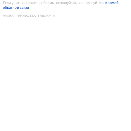
Если у вас возникли проблемы, пожалуйста, воспользуйтесь
формой
обратной связи
9193562249535571327
:
1786262194