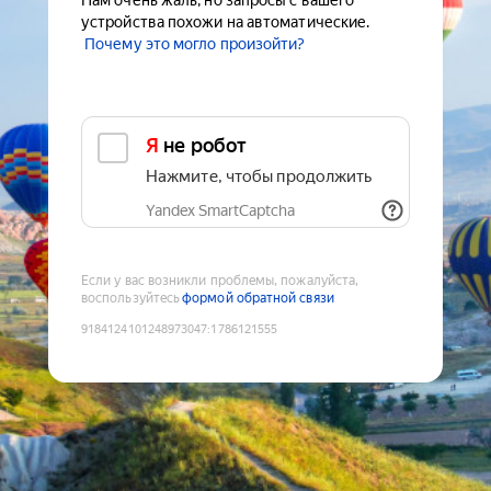
Нам очень жаль, но запросы с вашего
устройства похожи на автоматические.
Почему это могло произойти?
Я не робот
Нажмите, чтобы продолжить
Yandex SmartCaptcha
Если у вас возникли проблемы, пожалуйста,
воспользуйтесь
формой обратной связи
9184124101248973047
:
1786121555