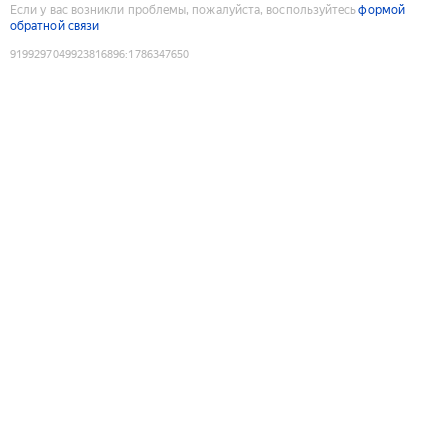
Если у вас возникли проблемы, пожалуйста, воспользуйтесь
формой
обратной связи
9199297049923816896
:
1786347650