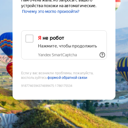
Нам очень жаль, но запросы с вашего
устройства похожи на автоматические.
Почему это могло произойти?
Я не робот
Нажмите, чтобы продолжить
Yandex SmartCaptcha
Если у вас возникли проблемы, пожалуйста,
воспользуйтесь
формой обратной связи
9187746594374699475
:
1786175534