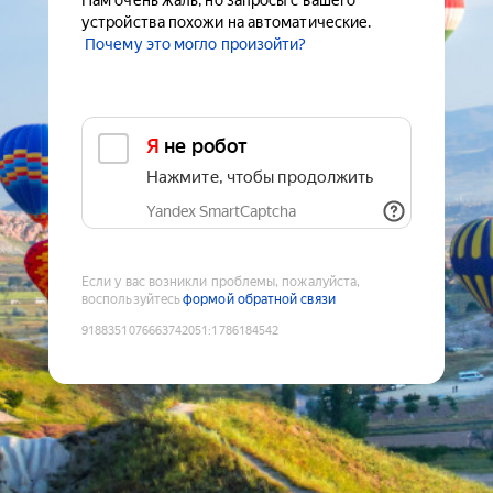
Нам очень жаль, но запросы с вашего
устройства похожи на автоматические.
Почему это могло произойти?
Я не робот
Нажмите, чтобы продолжить
Yandex SmartCaptcha
Если у вас возникли проблемы, пожалуйста,
воспользуйтесь
формой обратной связи
9188351076663742051
:
1786184542