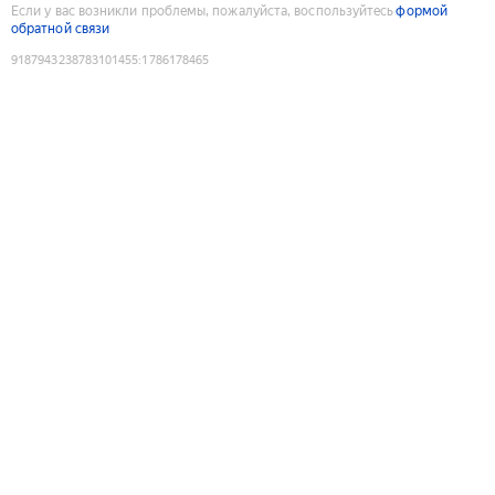
Если у вас возникли проблемы, пожалуйста, воспользуйтесь
формой
обратной связи
9187943238783101455
:
1786178465