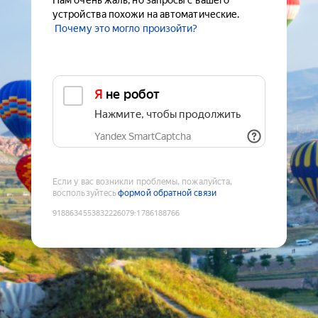
Нам очень жаль, но запросы с вашего
устройства похожи на автоматические.
Почему это могло произойти?
Я не робот
Нажмите, чтобы продолжить
Yandex SmartCaptcha
Если у вас возникли проблемы, пожалуйста,
воспользуйтесь
формой обратной связи
9188634553832226079
:
1786188766