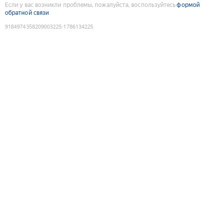
Если у вас возникли проблемы, пожалуйста, воспользуйтесь
формой
обратной связи
9184974358209003225
:
1786134225