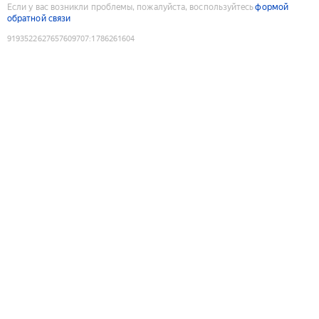
Если у вас возникли проблемы, пожалуйста, воспользуйтесь
формой
обратной связи
9193522627657609707
:
1786261604