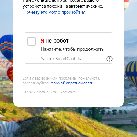
Нам очень жаль, но запросы с вашего
устройства похожи на автоматические.
Почему это могло произойти?
Я не робот
Нажмите, чтобы продолжить
Yandex SmartCaptcha
Если у вас возникли проблемы, пожалуйста,
воспользуйтесь
формой обратной связи
9177647906357544751
:
1786025052