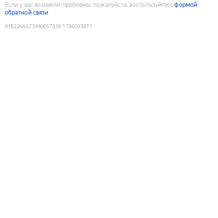
Если у вас возникли проблемы, пожалуйста, воспользуйтесь
формой
обратной связи
9182266673990657339
:
1786093877