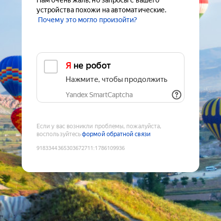
Нам очень жаль, но запросы с вашего
устройства похожи на автоматические.
Почему это могло произойти?
Я не робот
Нажмите, чтобы продолжить
Yandex SmartCaptcha
Если у вас возникли проблемы, пожалуйста,
воспользуйтесь
формой обратной связи
9183344365303672711
:
1786109936