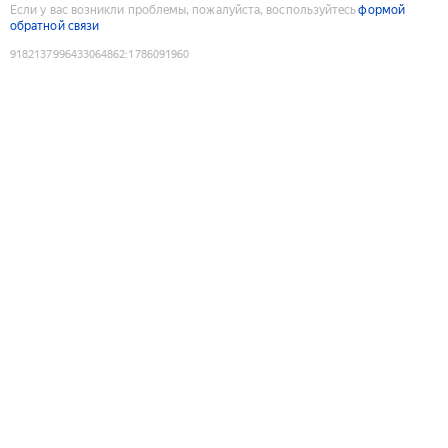
Если у вас возникли проблемы, пожалуйста, воспользуйтесь
формой
обратной связи
9182137996433064862
:
1786091960