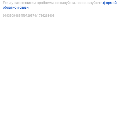
Если у вас возникли проблемы, пожалуйста, воспользуйтесь
формой
обратной связи
9193509485459729574
:
1786261408