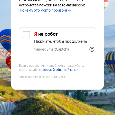
Нам очень жаль, но запросы с вашего
устройства похожи на автоматические.
Почему это могло произойти?
Я не робот
Нажмите, чтобы продолжить
Yandex SmartCaptcha
Если у вас возникли проблемы, пожалуйста,
воспользуйтесь
формой обратной связи
9183868252126863818
:
1786117743