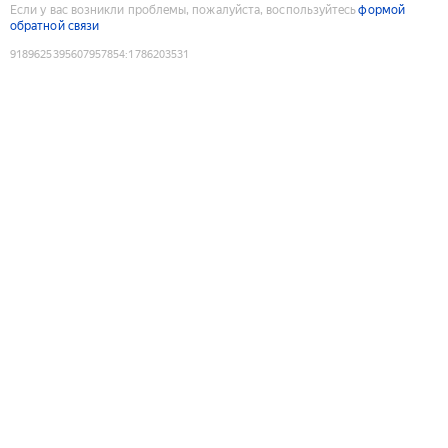
Если у вас возникли проблемы, пожалуйста, воспользуйтесь
формой
обратной связи
9189625395607957854
:
1786203531