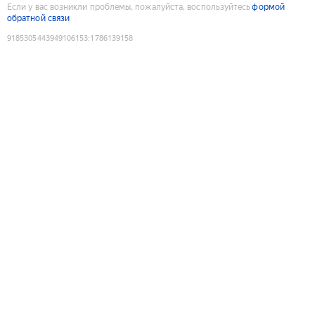
Если у вас возникли проблемы, пожалуйста, воспользуйтесь
формой
обратной связи
9185305443949106153
:
1786139158