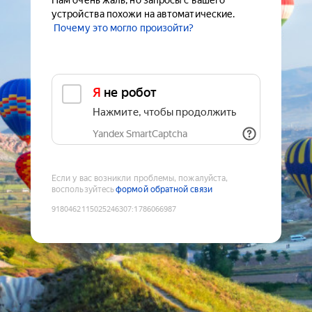
Нам очень жаль, но запросы с вашего
устройства похожи на автоматические.
Почему это могло произойти?
Я не робот
Нажмите, чтобы продолжить
Yandex SmartCaptcha
Если у вас возникли проблемы, пожалуйста,
воспользуйтесь
формой обратной связи
9180462115025246307
:
1786066987