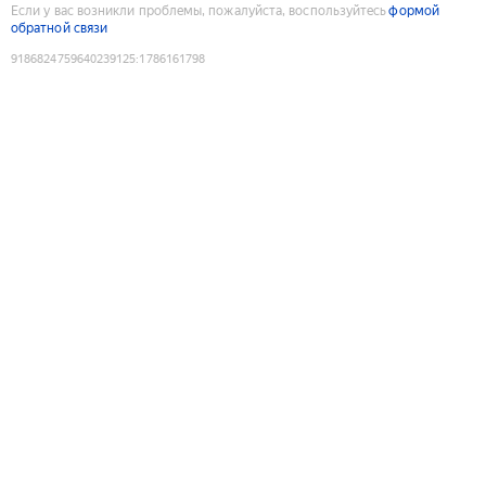
Если у вас возникли проблемы, пожалуйста, воспользуйтесь
формой
обратной связи
9186824759640239125
:
1786161798