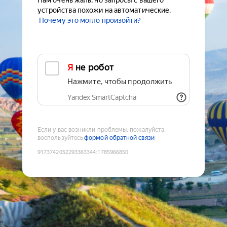
Нам очень жаль, но запросы с вашего
устройства похожи на автоматические.
Почему это могло произойти?
Я не робот
Нажмите, чтобы продолжить
Yandex SmartCaptcha
Если у вас возникли проблемы, пожалуйста,
воспользуйтесь
формой обратной связи
9173742052293363344
:
1785966850