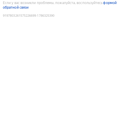
Если у вас возникли проблемы, пожалуйста, воспользуйтесь
формой
обратной связи
9197803261575226699
:
1786325390