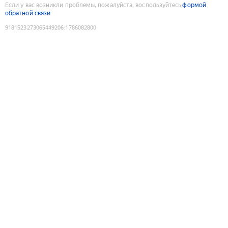
Если у вас возникли проблемы, пожалуйста, воспользуйтесь
формой
обратной связи
9181523273065449206
:
1786082800